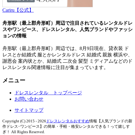
Cariru【公式】
舟形駅（最上郡舟形町）周辺で注目されているレンタルドレ
スやワンピース、ドレスレンタル、人気ブランドやファッシ
ョンの情報
舟形駅（最上郡舟形町）周辺では、
8月
9日
現在、貸衣装 ド
レスとか結婚式 服とかレンタルドレス 結婚式 親族 横浜や、
謝恩会 案内状とか、結婚式 二次会 髪型 ミディアムなどのド
レスレンタル関連情報に注目が集まっています。
メニュー
ドレスレンタル トップページ
お問い合わせ
サイトマップ
Copyright (C) 2015 -
2026
ドレスレンタルおすすめ
情報【人気ブランドの新
作ドレス･ワンピース】の簡単・手軽・格安レンタルできる！って嬉しす
ぎ！
All Rights Reserved.