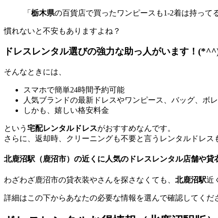
「
栃木県
の百貨店で買ったワンピースも1-2着は持っ
慣れないと不安もありますよね？
ドレスレンタル選びの強力な助っ人がいます！(*^^)
そんなときには、
スマホで簡単24時間予約可能
人気ブランドの最新ドレスやワンピース、バッグ、ボレ
しかも、嬉しい
格安料金
という
宅配レンタルドレス
がおすすめなんです。
さらに、
返却時、クリーニングも不要
と言うレンタルドレス
北鹿沼駅（鹿沼市）の近くに人気のドレスレンタル店舗や貸
わざわざ鹿沼市の貸衣装やさんを探さなくても、
北鹿沼駅
近
詳細はこの下からあなたの必要な情報を選んで確認してくだ